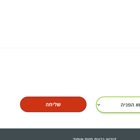
ש
שליחה
ל
י
ח
ה
:
קיבוץ גבעת חיים איחוד,