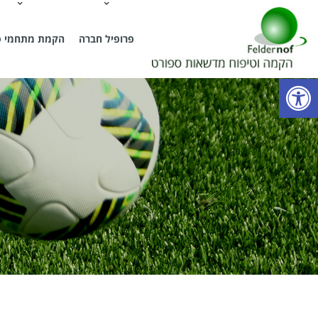
פרופיל חברה
הקמת מתחמי ס
פ
ת
י
ח
ת
ס
ר
ג
ל
נ
ג
י
ש
ו
ת