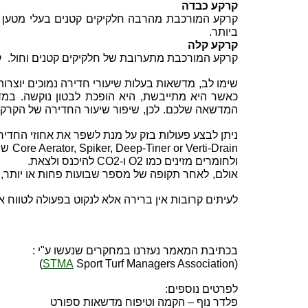
קרקע כבדה
קרקע המורכבת מהרבה חלקיקים קטנים בעלי מטען 
ביותר.
קרקע קלה
קרקע המורכבת מתערובת של חלקיקים קטנים וחול.
ק
שימו לב,
מדשאות בעלות שיעורי חדירה נמוכים יוצרות
כאשר היא מתייבשת,
היא הופכת לבטון נוקשה.
במד
המדשאה שלכם.
לכן,
שיפור שיעור החדירה של הקרק
ניתן לבצע פעולות בזק על מנת לשפר את אחוזי החדיר
Core Aerator, Spiker, Deep-Tiner or Verti-Drain
שת
ולחומרים מזינים כמו O2 ו-CO2 להיכנס ולצאת.
אולם,
לאחר תקופה של מספר שבועות פחות או יותר,
לעיתים קרובות אין ברירה אלא לנקוט בפעולה לטווח א
בכתיבת המאמר נעזרנו במחקרים שנעשו ע"י :
STMA
Sport Turf Managers Association)
(
לפרטים נוספים:
פלדר נוף – הקמה וטיפוח מדשאות ספורט