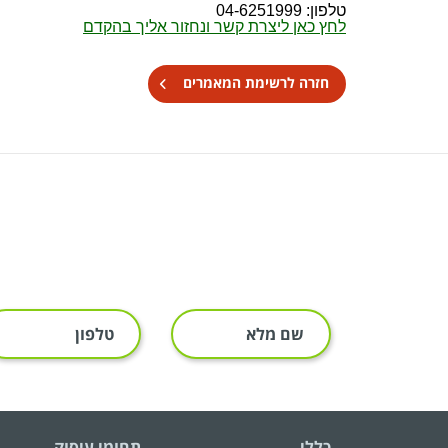
טלפון: 04-6251999
לחץ כאן ליצרת קשר ונחזור אליך בהקדם
חזרה לרשימת המאמרים
ש
ט
ם
ל
מ
פ
ל
ו
א
ן
:
:
כללי
תחומי עיסוק