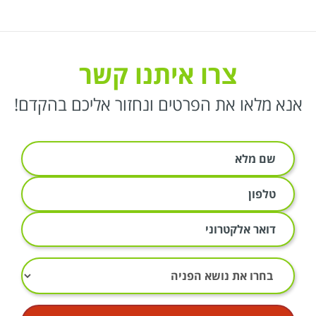
צרו איתנו קשר
אנא מלאו את הפרטים ונחזור אליכם בהקדם!
ש
ם
מ
ט
ל
ל
א
פ
א
:
ו
י
ן
מ
:
י
י
ל
ש
: